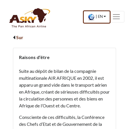
Website Accessibility
Start page
Skip to main menu
Skip to main content
Skip to search
Skip to quick links
Contact
Plan du site
×
Current
.
|
EN
country
Press
and
Enter,
language
to
Sur
change
country
and
language
Raisons d’être
Suite au dépôt de bilan de la compagnie
multinationale AIR AFRIQUE en 2002, il est
apparu un grand vide dans le transport aérien
en Afrique, créant de sérieuses difficultés pour
la circulation des personnes et des biens en
Afrique de l’Ouest et du Centre.
Consciente de ces difficultés, la Conférence
des Chefs d’Etat et de Gouvernement de la