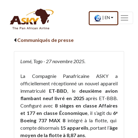
Website Accessibility
Start page
Skip to main menu
Skip to main content
Skip to search
Skip to quick links
Contact
Plan du site
×
Current
.
|
EN
country
Press
and
Enter,
language
to
Communiqués de presse
change
country
and
language
Lomé, Togo - 27 novembre 2025.
La Compagnie Panafricaine ASKY a
officiellement réceptionné un nouvel appareil
immatriculé
ET-BBD
, le
deuxième avion
flambant neuf livré en 2025
après ET-BBB.
Configuré avec
8 sièges en classe Affaires
et 177 en classe Économique
, il s’agit du
6
ᵉ
Boeing 737 MAX 8
intégré à la flotte, qui
compte désormais
15 appareils
, portant l’
âge
moyen de la flotte à 8,87 ans
.